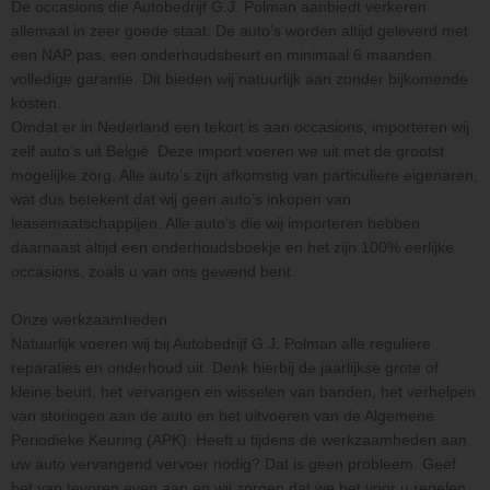
De occasions die Autobedrijf G.J. Polman aanbiedt verkeren
allemaal in zeer goede staat. De auto’s worden altijd geleverd met
een NAP pas, een onderhoudsbeurt en minimaal 6 maanden
volledige garantie. Dit bieden wij natuurlijk aan zonder bijkomende
kosten.
Omdat er in Nederland een tekort is aan occasions, importeren wij
zelf auto’s uit België. Deze import voeren we uit met de grootst
mogelijke zorg. Alle auto’s zijn afkomstig van particuliere eigenaren,
wat dus betekent dat wij geen auto’s inkopen van
leasemaatschappijen. Alle auto’s die wij importeren hebben
daarnaast altijd een onderhoudsboekje en het zijn 100% eerlijke
occasions, zoals u van ons gewend bent.
Onze werkzaamheden
Natuurlijk voeren wij bij Autobedrijf G.J. Polman alle reguliere
reparaties en onderhoud uit. Denk hierbij de jaarlijkse grote of
kleine beurt, het vervangen en wisselen van banden, het verhelpen
van storingen aan de auto en het uitvoeren van de Algemene
Periodieke Keuring (APK). Heeft u tijdens de werkzaamheden aan
uw auto vervangend vervoer nodig? Dat is geen probleem. Geef
het van tevoren even aan en wij zorgen dat we het voor u regelen.