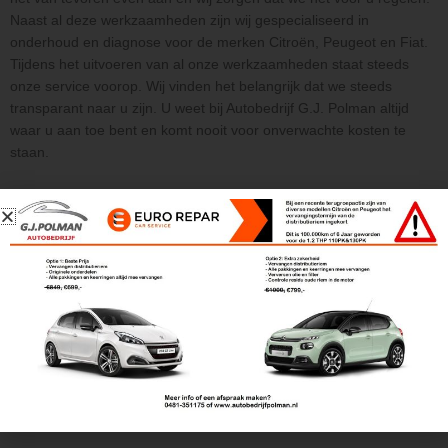
Naast al deze werkzaamheden zijn wij gespecialiseerd in
onderhoud en diagnose voor de merken Citroën, Peugeot en Fiat.
Tijdens het uitvoeren van al onze werkzaamheden staat steeds
onze service voorop. Wij vinden het belangrijk dat we steeds
transparant naar u zijn. U weet bij Autobedrijf G.J. Polman altijd
waar u aan toe bent en komt nooit voor onverwachte kosten te
staan.
Over ons
De eigenaar van Garagebedrijf G.J. Polman is Gert-Jan, die in
2007 de garage overnam van zijn vader. Gert-Jan zorgt voor de in-
en verkoop in het bedrijf, maar is ook regelmatig in zijn overall in de
werkplaats te vinden.
In de werkplaats werkt hij samen met Roy en Lejon. Roy is
technisch specialist, verricht APK keuringen en heeft zeer veel
ervaring met Citroën. Lejon is eveneens technisch specialist en is
daarnaast 1e technicus van PSA en voert ook APK keuringen uit.
Tot slot kun je binnen ons bedrijf Gerrit nog tegenkomen, die alle
overige zaken zoals transport voor ons regelt.